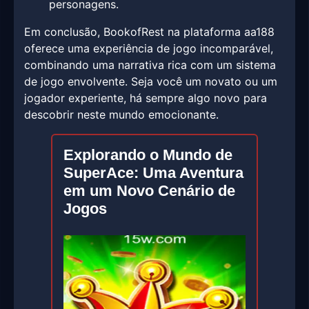
personagens.
Em conclusão, BookofRest na plataforma aa188
oferece uma experiência de jogo incomparável,
combinando uma narrativa rica com um sistema
de jogo envolvente. Seja você um novato ou um
jogador experiente, há sempre algo novo para
descobrir neste mundo emocionante.
Explorando o Mundo de
SuperAce: Uma Aventura
em um Novo Cenário de
Jogos