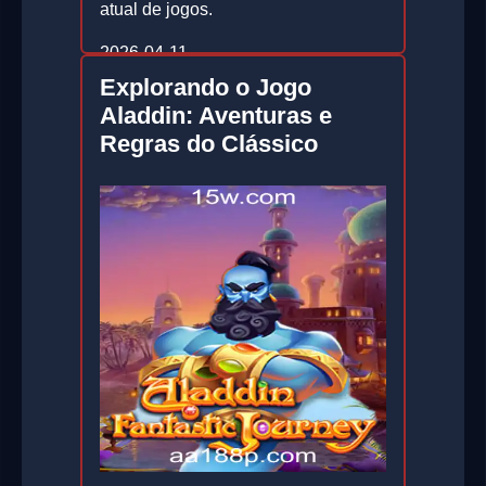
atual de jogos.
2026-04-11
Explorando o Jogo
Aladdin: Aventuras e
Regras do Clássico