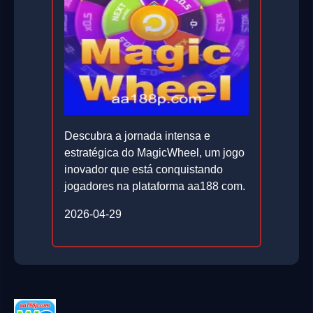
Descubra a jornada intensa e
estratégica do MagicWheel, um jogo
inovador que está conquistando
jogadores na plataforma aa188 com.
2026-04-29