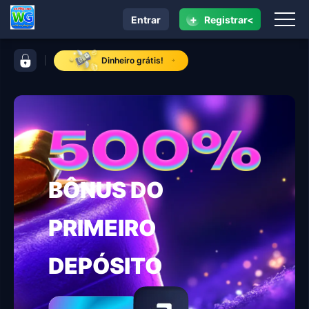
+
Entrar
Registrar<
navegação aa188 com plataforma
barra de controle aa188 com plataforma
Dinheiro grátis!
BÔNUS DO
PRIMEIRO
DEPÓSITO