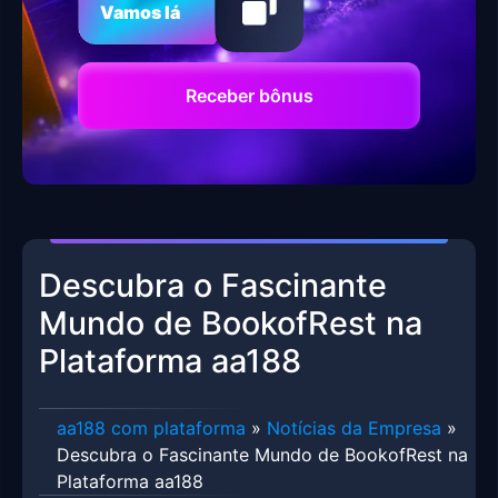
Vamos lá
Receber bônus
Descubra o Fascinante
Mundo de BookofRest na
Plataforma aa188
aa188 com plataforma
»
Notícias da Empresa
»
Descubra o Fascinante Mundo de BookofRest na
Plataforma aa188