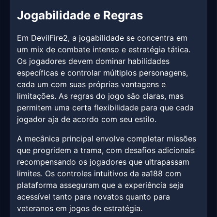
Jogabilidade e Regras
Em DevilFire2, a jogabilidade se concentra em
um mix de combate intenso e estratégia tática.
Os jogadores devem dominar habilidades
específicas e controlar múltiplos personagens,
cada um com suas próprias vantagens e
limitações. As regras do jogo são claras, mas
permitem uma certa flexibilidade para que cada
jogador aja de acordo com seu estilo.
A mecânica principal envolve completar missões
que progridem a trama, com desafios adicionais
recompensando os jogadores que ultrapassam
limites. Os controles intuitivos da aa188 com
plataforma asseguram que a experiência seja
acessível tanto para novatos quanto para
veteranos em jogos de estratégia.