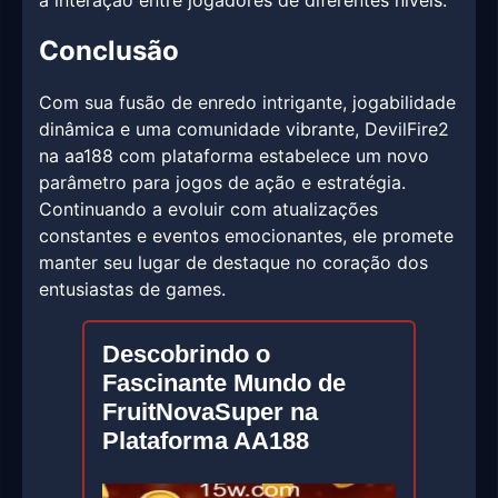
a interação entre jogadores de diferentes níveis.
Conclusão
Com sua fusão de enredo intrigante, jogabilidade
dinâmica e uma comunidade vibrante, DevilFire2
na aa188 com plataforma estabelece um novo
parâmetro para jogos de ação e estratégia.
Continuando a evoluir com atualizações
constantes e eventos emocionantes, ele promete
manter seu lugar de destaque no coração dos
entusiastas de games.
Descobrindo o
Fascinante Mundo de
FruitNovaSuper na
Plataforma AA188