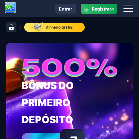
+
Entrar
Registrar<
navegação aa188 com plataforma
barra de controle aa188 com plataforma
Dinheiro grátis!
BÔNUS DO
PRIMEIRO
DEPÓSITO