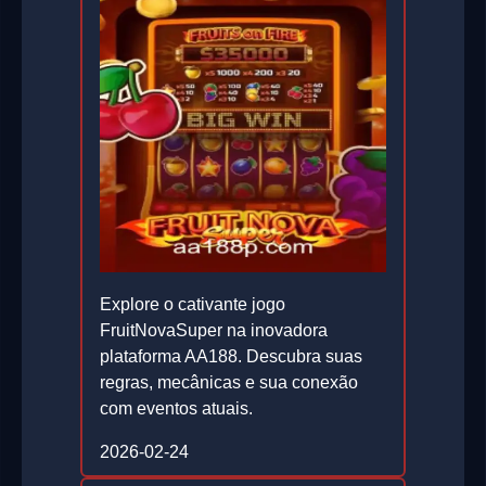
Explore o cativante jogo
FruitNovaSuper na inovadora
plataforma AA188. Descubra suas
regras, mecânicas e sua conexão
com eventos atuais.
2026-02-24