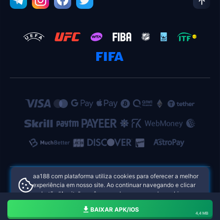
aa188 com plataforma utiliza cookies para oferecer a melhor
experiência em nosso site. Ao continuar navegando e clicar
aa188 com plataforma Cassinos Online nas Filipinas
no botão “Aceito”, você concorda com o uso de cookies.
Aceito
BAIXAR APK/IOS
4,4 MB