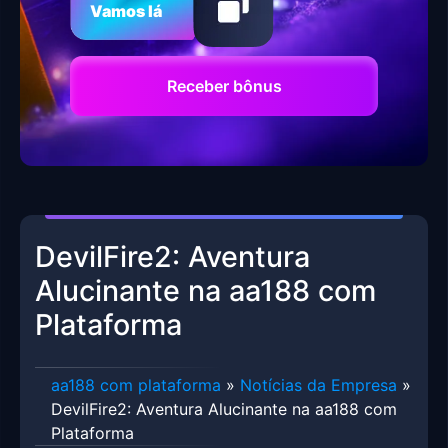
Vamos lá
Receber bônus
DevilFire2: Aventura
Alucinante na aa188 com
Plataforma
aa188 com plataforma
»
Notícias da Empresa
»
DevilFire2: Aventura Alucinante na aa188 com
Plataforma