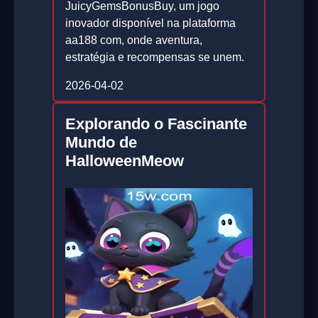
JuicyGemsBonusBuy, um jogo
inovador disponível na plataforma
aa188 com, onde aventura,
estratégia e recompensas se unem.
2026-04-02
Explorando o Fascinante
Mundo de
HalloweenMeow