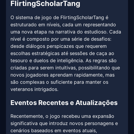
FlirtingScholarTang
O sistema de jogo de FlirtingScholarTang é
estruturado em níveis, cada um representando
uma nova etapa na narrativa do estudioso. Cada
nível é composto por uma série de desafios:
desde diálogos perspicazes que requerem
escolhas estratégicas até sessões de caça ao
tesouro e duelos de inteligência. As regras são
criadas para serem intuitivas, possibilitando que
novos jogadores aprendam rapidamente, mas
são complexas o suficiente para manter os
veteranos intrigados.
Eventos Recentes e Atualizações
Recentemente, o jogo recebeu uma expansão
significativa que introduz novos personagens e
cenários baseados em eventos atuais,