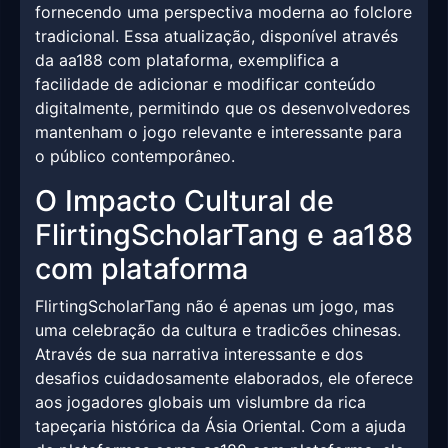
fornecendo uma perspectiva moderna ao folclore
tradicional. Essa atualização, disponível através
da aa188 com plataforma, exemplifica a
facilidade de adicionar e modificar conteúdo
digitalmente, permitindo que os desenvolvedores
mantenham o jogo relevante e interessante para
o público contemporâneo.
O Impacto Cultural de
FlirtingScholarTang e aa188
com plataforma
FlirtingScholarTang não é apenas um jogo, mas
uma celebração da cultura e tradicões chinesas.
Através de sua narrativa interessante e dos
desafios cuidadosamente elaborados, ele oferece
aos jogadores globais um vislumbre da rica
tapeçaria histórica da Ásia Oriental. Com a ajuda