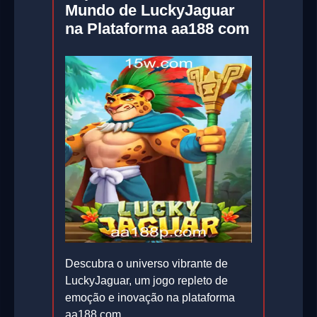
Mundo de LuckyJaguar
na Plataforma aa188 com
Descubra o universo vibrante de
LuckyJaguar, um jogo repleto de
emoção e inovação na plataforma
aa188 com.