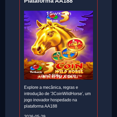
Plataforma AA188
Explore a mecânica, regras e
introdução de '3CoinWildHorse', um
jogo inovador hospedado na
plataforma AA188
2026-05-29