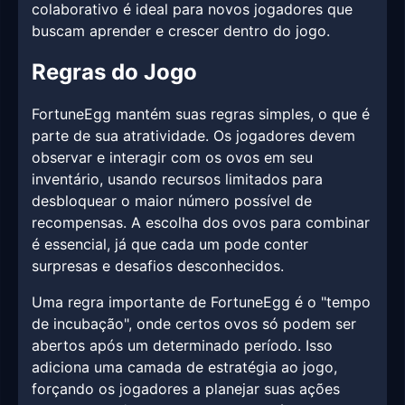
colaborativo é ideal para novos jogadores que
buscam aprender e crescer dentro do jogo.
Regras do Jogo
FortuneEgg mantém suas regras simples, o que é
parte de sua atratividade. Os jogadores devem
observar e interagir com os ovos em seu
inventário, usando recursos limitados para
desbloquear o maior número possível de
recompensas. A escolha dos ovos para combinar
é essencial, já que cada um pode conter
surpresas e desafios desconhecidos.
Uma regra importante de FortuneEgg é o "tempo
de incubação", onde certos ovos só podem ser
abertos após um determinado período. Isso
adiciona uma camada de estratégia ao jogo,
forçando os jogadores a planejar suas ações