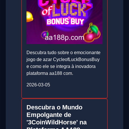
Descubra tudo sobre o emocionante
jogo de azar CycleofLuckBonusBuy
e como ele se integra à inovadora
plataforma aa188 com.
2026-03-05
Descubra o Mundo
Empolgante de
'3CoinWildHorse' na