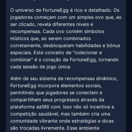
O universo de FortuneEgg é rico e detalhado. Os
jogadores começam com um simples ovo que, ao
ser clicado, revela diferentes níveis e
recompensas. Cada ovo contém símbolos
místicos que, ao serem combinados
corretamente, desbloqueiam habilidades e bônus
especiais. Este conceito de "colecionar e
combinar" é o coração de FortuneEgg, tornando
cada sessão de jogo única.
Além de seu sistema de recompensas dinâmico,
FortuneEgg incorpora elementos sociais,
permitindo que jogadores se conectem e
compartilhem seus progressos através da
plataforma aa188 com. Isso não só incentiva a
competição saudável, mas também cria uma
comunidade vibrante onde estratégias e dicas
são trocadas livremente. Esse ambiente