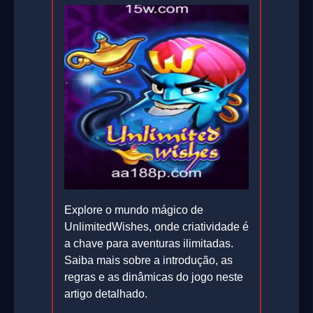
Explore o mundo mágico de
UnlimitedWishes, onde criatividade é
a chave para aventuras ilimitadas.
Saiba mais sobre a introdução, as
regras e as dinâmicas do jogo neste
artigo detalhado.