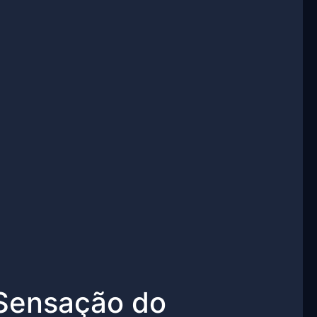
 Sensação do