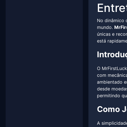
Entre
No dinâmico c
mundo.
MrFir
únicas e reco
está rapidame
Introdu
O MrFirstLuck
com mecânicas
ambientado em
desde moedas 
permitindo qu
Como J
A simplicidad