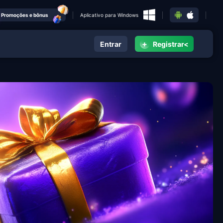
Promoções e bônus
Aplicativo para Windows
+
Entrar
Registrar<