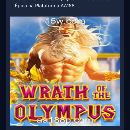
Épica na Plataforma AA188