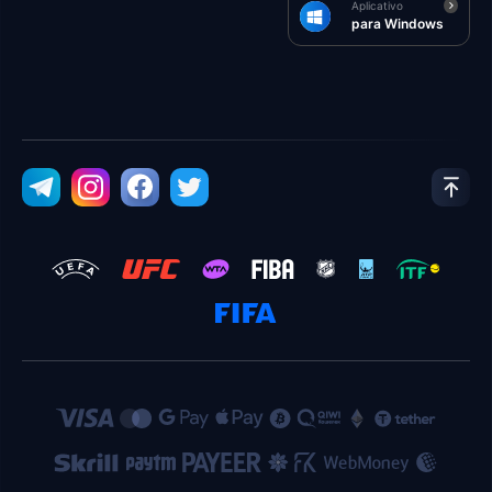
Aplicativo
para Windows