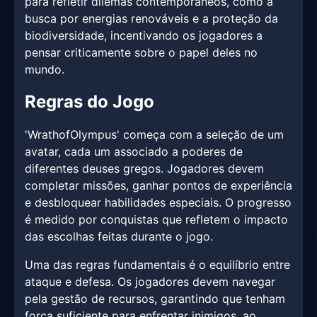
para refletir dilemas contemporâneos, como a
busca por energias renováveis e a proteção da
biodiversidade, incentivando os jogadores a
pensar criticamente sobre o papel deles no
mundo.
Regras do Jogo
'WrathofOlympus' começa com a seleção de um
avatar, cada um associado a poderes de
diferentes deuses gregos. Jogadores devem
completar missões, ganhar pontos de experiência
e desbloquear habilidades especiais. O progresso
é medido por conquistas que refletem o impacto
das escolhas feitas durante o jogo.
Uma das regras fundamentais é o equilíbrio entre
ataque e defesa. Os jogadores devem navegar
pela gestão de recursos, garantindo que tenham
força suficiente para enfrentar inimigos, ao