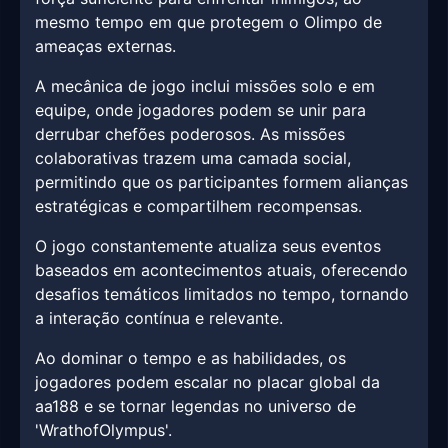
mesmo tempo em que protegem o Olimpo de
ameaças externas.
A mecânica de jogo inclui missões solo e em
equipe, onde jogadores podem se unir para
derrubar chefões poderosos. As missões
colaborativas trazem uma camada social,
permitindo que os participantes formem alianças
estratégicas e compartilhem recompensas.
O jogo constantemente atualiza seus eventos
baseados em acontecimentos atuais, oferecendo
desafios temáticos limitados no tempo, tornando
a interação contínua e relevante.
Ao dominar o tempo e as habilidades, os
jogadores podem escalar no placar global da
aa188 e se tornar legendas no universo de
'WrathofOlympus'.